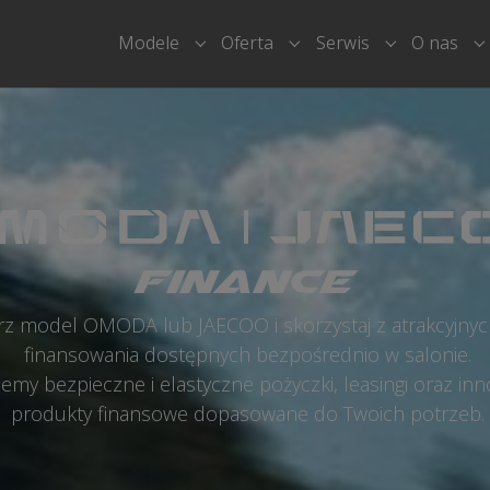
Modele
Oferta
Serwis
O nas
Submenu for "Modele"
Submenu for "Oferta"
Submenu for
S
rz model OMODA lub JAECOO i skorzystaj z atrakcyjnych
finansowania dostępnych bezpośrednio w salonie.
y bezpieczne i elastyczne pożyczki, leasingi oraz in
produkty finansowe dopasowane do Twoich potrzeb.