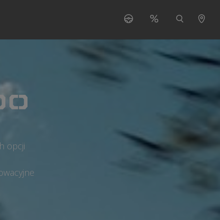
 "Serwis"
ubmenu for "O nas"
 opcji
nowacyjne