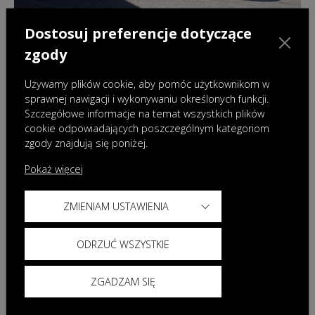
Dostosuj preferencje dotyczące
28.07.2026
|
Aktualności
zgody
Nowa OMODA 9 Super Hybrid Exclusive
Black – flagowy model w ekskluzywnej
Używamy plików cookie, aby pomóc użytkownikom w
odsłonie
sprawnej nawigacji i wykonywaniu określonych funkcji.
Szczegółowe informacje na temat wszystkich plików
cookie odpowiadających poszczególnym kategoriom
zgody znajdują się poniżej.
Pokaż więcej
ZMIENIAM USTAWIENIA
ODRZUĆ WSZYSTKIE
ZGADZAM SIĘ