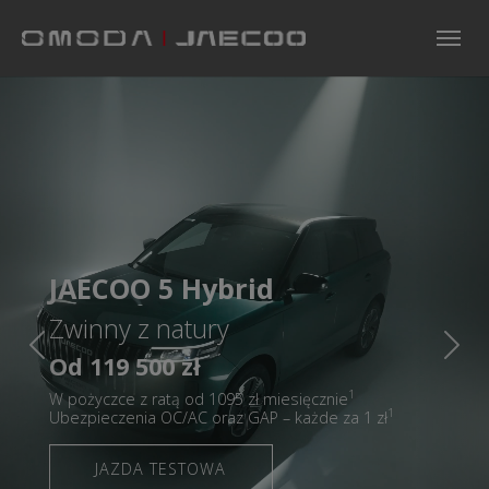
Skip to main navigation
Skip to main content
Skip to page footer
JAECOO 5 Hybrid
Zwinny z natury
Previous
Nex
Od 119 500 zł
1
W pożyczce z ratą od 1095
zł miesięcznie
1
Ubezpieczenia OC/AC oraz GAP – każde za 1 zł
JAZDA TESTOWA