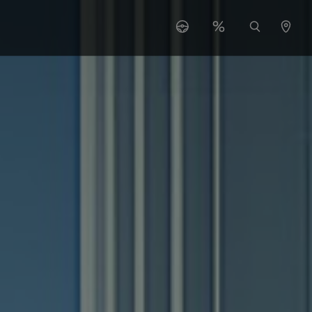
 "Serwis"
ubmenu for "O nas"