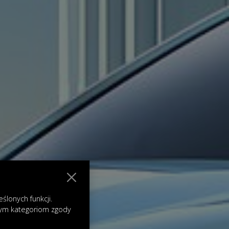
lonych funkcji.
nym kategoriom zgody