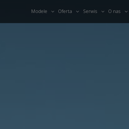
Modele
Oferta
Serwis
O nas
Submenu for "Modele"
Submenu for "Oferta"
Submenu for
S