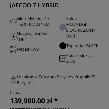
JAECOO 7 HYBRID
Silnik: Hybryda 1.5
Kolor:
TGDI HEV 224 KM
MOONLIGHT
SILVER/CZARNY
Skrzynia biegów:
DACH
1DHT
Tapicerka: BLACK
Napęd: FWD
Rok produkcji:
2026
Lokalizacja: Top Auto Białystok Krupniki 25,
Białystok
Cena:
139,900.00 zł *
Sprawdź finansowanie i promocje