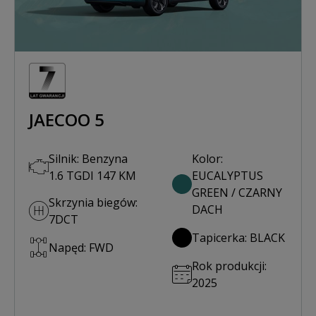
JAECOO 5
Silnik: Benzyna
Kolor:
1.6 TGDI 147 KM
EUCALYPTUS
GREEN / CZARNY
Skrzynia biegów:
DACH
7DCT
Tapicerka: BLACK
Napęd: FWD
Rok produkcji:
2025