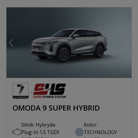
Poprzedni
Nast
OMODA 9 SUPER HYBRID
Silnik: Hybryda
Kolor:
Plug-In 1.5 TGDI
TECHNOLOGY