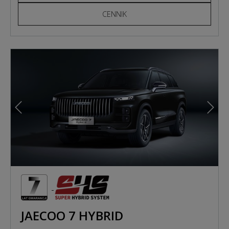
CENNIK
Poprzedni
Nast
JAECOO 7 HYBRID