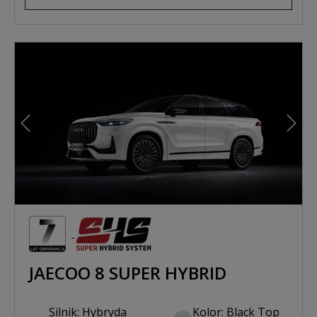
Poprzedni
Nast
JAECOO 8 SUPER HYBRID
Silnik: Hybryda
Kolor: Black Top