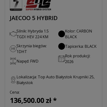
JAECOO 5 HYBRID
Silnik: Hybryda 1.5
Kolor: CARBON
TGDI HEV 224 KM
BLACK
Skrzynia biegów:
Tapicerka: BLACK
1DHT
Rok produkcji:
Napęd: FWD
2026
Lokalizacja: Top Auto Białystok Krupniki 25,
Białystok
Cena:
136,500.00 zł *