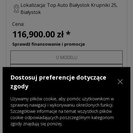
Lokalizacja: Top Auto Białystok Krupniki 25,
Białystok
Cena:
116,900.00 zł *
Sprawdź finansowanie i promocje
O MODELU
ZAPYTAJ O OFERTĘ
Dostosuj preferencje dotyczące
CENNIK
zgody
Używamy plików cookie, aby pomóc użytkownikom w
sprawnej nawigacji i wykonywaniu określonych funkcji.
Szczegółowe informacje na temat wszystkich plików
cookie odpowiadających poszczególnym kategoriom
zgody znajdują się poniżej.