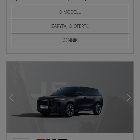
O MODELU
ZAPYTAJ O OFERTĘ
CENNIK
Poprzedni
Nast