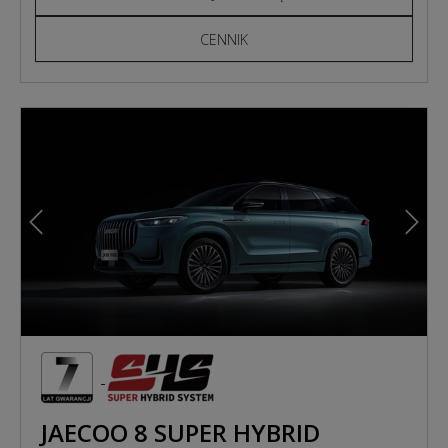
CENNIK
Poprzedni
Nast
JAECOO 8 SUPER HYBRID