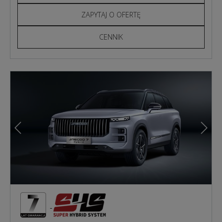
ZAPYTAJ O OFERTĘ
CENNIK
Poprzedni
Nast