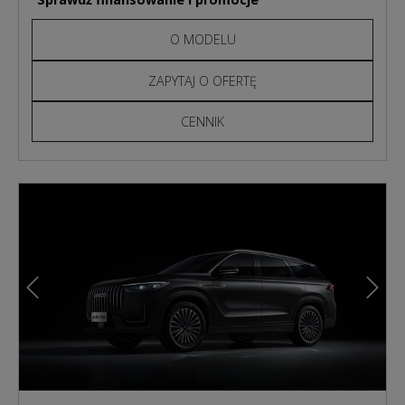
O MODELU
ZAPYTAJ O OFERTĘ
CENNIK
Poprzedni
Nast