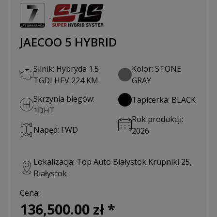
JAECOO 5 HYBRID
Silnik: Hybryda 1.5
Kolor: STONE
TGDI HEV 224 KM
GRAY
Skrzynia biegów:
Tapicerka: BLACK
1DHT
Rok produkcji:
Napęd: FWD
2026
Lokalizacja: Top Auto Białystok Krupniki 25,
Białystok
Cena:
136,500.00 zł *