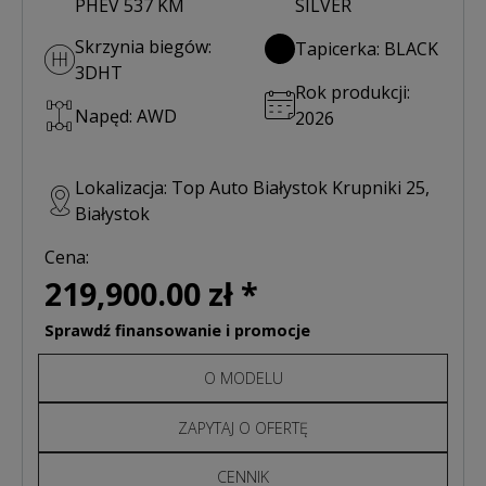
PHEV 537 KM
SILVER
Skrzynia biegów:
Tapicerka: BLACK
3DHT
Rok produkcji:
Napęd: AWD
2026
Lokalizacja: Top Auto Białystok Krupniki 25,
Białystok
Cena:
219,900.00 zł *
Sprawdź finansowanie i promocje
O MODELU
ZAPYTAJ O OFERTĘ
CENNIK