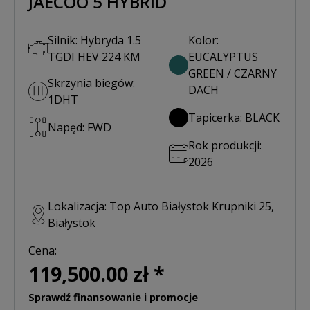
JAECOO 5 HYBRID
Silnik: Hybryda 1.5
Kolor:
TGDI HEV 224 KM
EUCALYPTUS
GREEN / CZARNY
Skrzynia biegów:
DACH
1DHT
Tapicerka: BLACK
Napęd: FWD
Rok produkcji:
2026
Lokalizacja: Top Auto Białystok Krupniki 25,
Białystok
Cena:
119,500.00 zł *
Sprawdź finansowanie i promocje