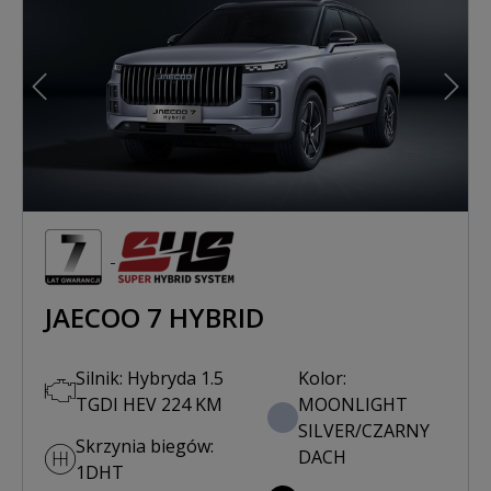
Poprzedni
Nast
JAECOO 7 HYBRID
Silnik: Hybryda 1.5
Kolor:
TGDI HEV 224 KM
MOONLIGHT
SILVER/CZARNY
Skrzynia biegów:
DACH
1DHT