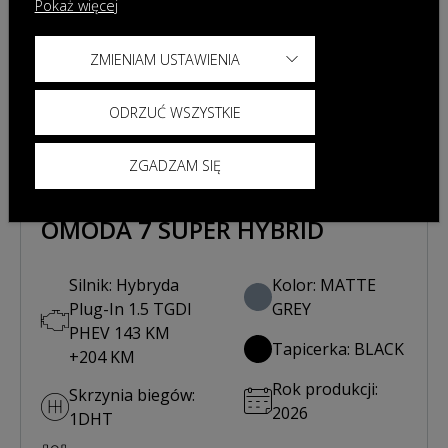
Pokaż więcej
Poprzedni
Nast
ZMIENIAM USTAWIENIA
ODRZUĆ WSZYSTKIE
ZGADZAM SIĘ
OMODA 7 SUPER HYBRID
Silnik: Hybryda
Kolor: MATTE
Plug-In 1.5 TGDI
GREY
PHEV 143 KM
Tapicerka: BLACK
+204 KM
Rok produkcji:
Skrzynia biegów:
2026
1DHT