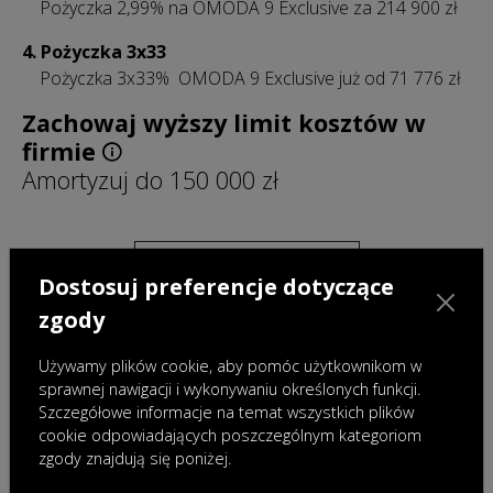
Pożyczka 2,99% na OMODA 9 Exclusive za 214 900 zł
4.
Pożyczka 3x33
Pożyczka 3x33% OMODA 9 Exclusive już od 71 776 zł
Zachowaj wyższy limit kosztów w
firmie
Amortyzuj do 150 000 zł
O MODELU
Dostosuj preferencje dotyczące
zgody
CENNIK
Używamy plików cookie, aby pomóc użytkownikom w
sprawnej nawigacji i wykonywaniu określonych funkcji.
ZAPYTAJ O OFERTĘ
Szczegółowe informacje na temat wszystkich plików
cookie odpowiadających poszczególnym kategoriom
zgody znajdują się poniżej.