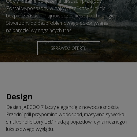
Odkryj idealne połączenie luksusu i przygody.
Został wyposażony w najwyższej klasy funkcje
bezpieczeństwa i najnowocześniejszą technologię.
Stworzony do bezproblemowego pokonywania
najbardziej wymagających tras.
SPRAWDŹ OFERTĘ
Design
Design JAECOO 7 łączy elegancję z nowoczesnością.
Przedni grill przypomina wodospad, masywna sylwetka i
smukłe reflektory LED nadają pojazdowi dynamicznego i
luksusowego wyglądu.