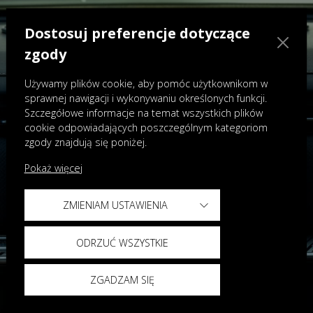
Dostosuj preferencje dotyczące
zgody
Używamy plików cookie, aby pomóc użytkownikom w
sprawnej nawigacji i wykonywaniu określonych funkcji.
Szczegółowe informacje na temat wszystkich plików
cookie odpowiadających poszczególnym kategoriom
zgody znajdują się poniżej.
Pokaż więcej
ZMIENIAM USTAWIENIA
ODRZUĆ WSZYSTKIE
ZGADZAM SIĘ