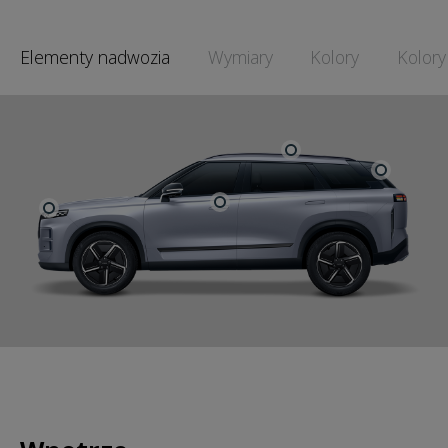
Elementy nadwozia
Wymiary
Kolory
Kolory