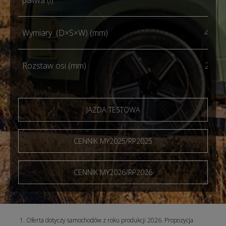
Wymiary (D×S×W) (mm)
4500
Rozstaw osi (mm)
2672
JAZDA TESTOWA
CENNIK MY2025/RP2025
CENNIK MY2026/RP2026
Oferta dotyczy samochodów z roku produkcji 2026. Propozycja