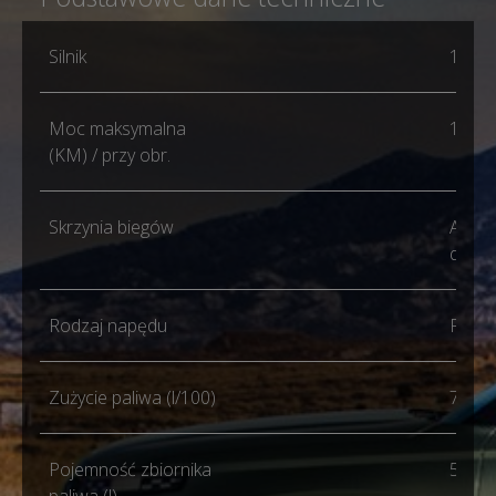
Silnik
1.6 T
Moc maksymalna
147 /
(KM) / przy obr.
Skrzynia biegów
Autom
dwus
Rodzaj napędu
FWD 
Zużycie paliwa (l/100)
7.5 / 
Pojemność zbiornika
51 / 5
paliwa (l)