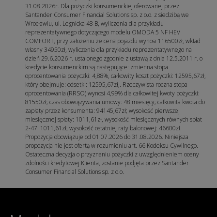
31.08.2026r. Dla pożyczki konsumenckiej oferowanej przez
Santander Consumer Financial Solutions sp. z o.o. z siedzibą we
Wrocławiu, ul. Legnicka 48 B, wyliczenia dla przykładu
reprezentatywnego dotyczącego modelu OMODA 5 NF HEV
COMFORT, przy założeniu że cena pojazdu wynosi 116500zł, wkład
własny 34950zł, wyliczenia dla przykładu reprezentatywnego na
dzień 29.6.2026 r. ustalonego zgodnie z ustawą z dnia 12.5.2011 r. o
kredycie konsumenckim są następujące: zmienna stopa
oprocentowania pożyczki: 4,88%, całkowity koszt pożyczki: 12595,67zł,
który obejmuje: odsetki: 12595,67zł,. Rzeczywista roczna stopa
oprocentowania (RRSO) wynosi 4,99% dla całkowitej kwoty pożyczki:
81550zł; czas obowiązywania umowy: 48 miesięcy; całkowita kwota do
zapłaty przez konsumenta: 94145,67zł; wysokość pierwszej
miesięcznej spłaty: 1011,61zł, wysokość miesięcznych równych spłat
2-47: 1011,61zł, wysokość ostatniej raty balonowej: 46600zł.
Propozycja obowiązuje od 01.07.2026 do 31.08.2026. Niniejsza
propozycja nie jest ofertą w rozumieniu art. 66 Kodeksu Cywilnego.
Ostateczna decyzja o przyznaniu pożyczki z uwzględnieniem oceny
zdolności kredytowej Klienta, zostanie podjęta przez Santander
Consumer Financial Solutions sp. z o.o.