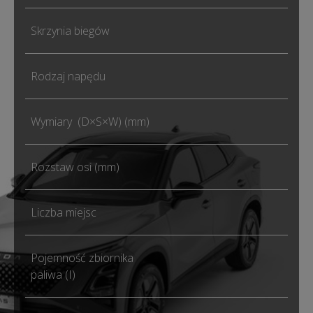
Skrzynia biegów
DH
Rodzaj napędu
Na 
Wymiary (D×S×W) (mm)
444
Rozstaw osi (mm)
261
Liczba miejsc
5
Pojemność zbiornika
51
paliwa (I)