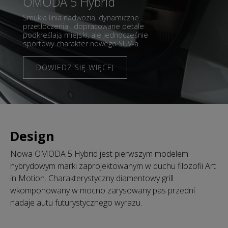
OMODA 5 Hybrid
Smukła linia nadwozia, dynamiczne
przetłoczenia i dopracowane detale
podkreślają miejski, ale jednocześnie
sportowy charakter nowego SUV-a.
DOWIEDZ SIĘ WIĘCEJ
Design
Nowa OMODA 5 Hybrid jest pierwszym modelem
hybrydowym marki zaprojektowanym w duchu filozofii Art
in Motion. Charakterystyczny diamentowy grill
wkomponowany w mocno zarysowany pas przedni
nadaje autu futurystycznego wyrazu.