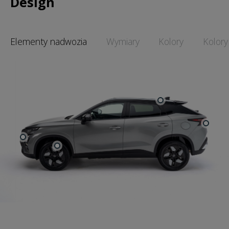
Design
Elementy nadwozia
Wymiary
Kolory
Kolory