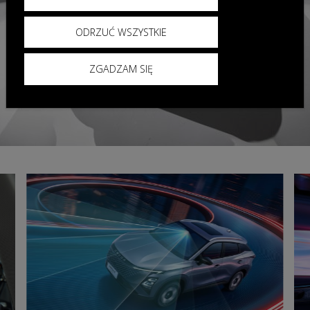
ODRZUĆ WSZYSTKIE
ZGADZAM SIĘ