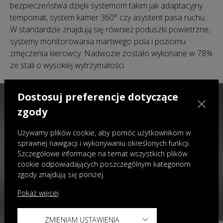
bezpieczeństwa dzięki systemom takim jak adaptacyjny
tempomat, system kamer 360° czy asystent pasa ruchu.
W standardzie znajdują się również poduszki powietrzne,
systemy monitorowania martwego pola i poziomu
zmęczenia kierowcy. Nadwozie zostało wykonane w 78%
ze stali o wysokiej wytrzymałości.
Dostosuj preferencje dotyczące
zgody
Używamy plików cookie, aby pomóc użytkownikom w
sprawnej nawigacji i wykonywaniu określonych funkcji.
Szczegółowe informacje na temat wszystkich plików
cookie odpowiadających poszczególnym kategoriom
zgody znajdują się poniżej.
Pokaż więcej
ZMIENIAM USTAWIENIA