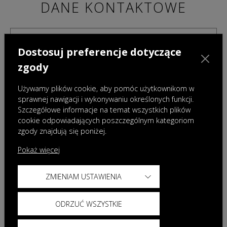
DANE KONTAKTOWE
Dostosuj preferencje dotyczące
zgody
Używamy plików cookie, aby pomóc użytkownikom w
sprawnej nawigacji i wykonywaniu określonych funkcji.
Szczegółowe informacje na temat wszystkich plików
cookie odpowiadających poszczególnym kategoriom
zgody znajdują się poniżej.
Pokaż więcej
ZMIENIAM USTAWIENIA
Administratorami danych osobowych podanych w powyższym formularzu są Omoda
Auto Poland sp. z o.o. z siedzibą w Warszawie oraz wybrany przez Państwa Dealer.
Dane te będą przetwarzane w celu umówienia i realizacji jazdy testowej. Więcej
ODRZUĆ WSZYSTKIE
informacji dotyczących przetwarzania danych znajdą Państwo w
Polityce prywatności
Omoda oraz
Klauzuli informacyjnej Dealera
.