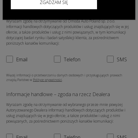
ZGADZAM SIĘ
Informacje handlowe – zgoda na rzecz Omoda Auto
Poland sp. z o.o.
Wyrażam zgodę na otrzymywanie od Omoda Auto Poland sp. z o.o.
informacji handlowych dotyczących produktów i usług znajdujących się w jej
ofercie, a także produktów i usług z nimi powiązanych, w tym komunikacji
dotyczącej badań rynku i badań satysfakcji klienta, za pośrednictwem
poniższych kanałów komunikacji:
Email
Telefon
SMS
Więcej informacji o przetwarzaniu danych osobowych i przysługujących prawach
znajdą Państwo w
Polityce prywatności
.
Informacje handlowe – zgoda na rzecz Dealera
Wyrażam zgodę na otrzymywanie od wybranego przeze mnie powyżej
Autoryzowanego Dealera informacji handlowych dotyczących produktów i
usług znajdujących się w jego ofercie, a także produktów i usług z nimi
powiązanych, za pośrednictwem poniższych kanałów komunikacji:
Email
Telefon
SMS